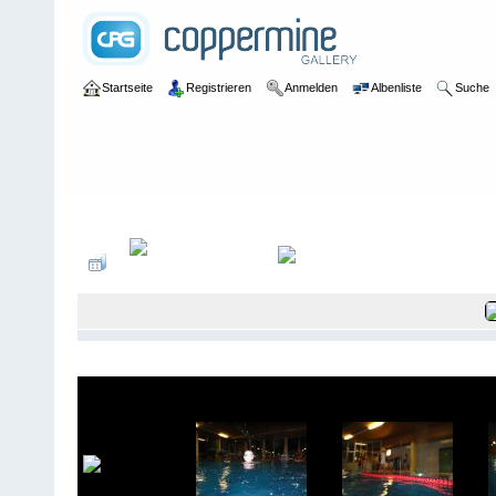
Startseite
Registrieren
Anmelden
Albenliste
Suche
Galerie
>
2010
>
Vereinsmeisterschaften 2010 - 20.Dezember 20