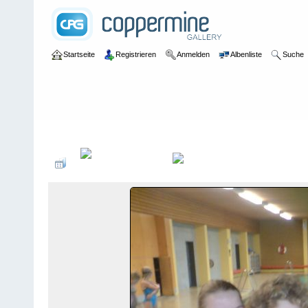
Startseite
Registrieren
Anmelden
Albenliste
Suche
Galerie
>
2010
>
3. Bohmter Cup - 19. September 2010