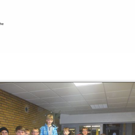
he
r 2013
Datei 52/56