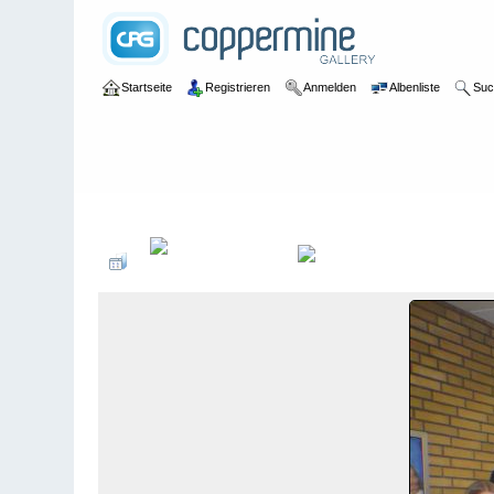
Startseite
Registrieren
Anmelden
Albenliste
Suc
Galerie
>
2013
>
Vereinsmeisterschaften 2013 - 16. Dezembe