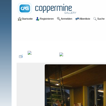
Startseite
Registrieren
Anmelden
Albenliste
Suche
Galerie
>
2013
>
Vereinsmeisterschaften 2013 - 16. Dezember 2