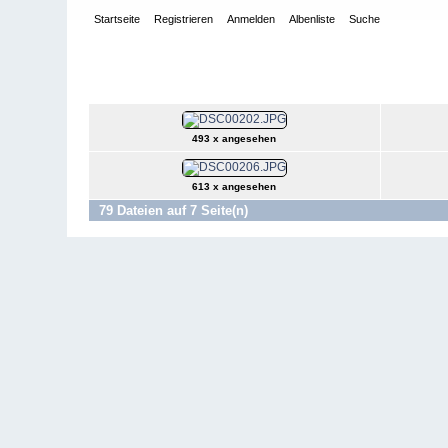
Startseite
Registrieren
Anmelden
Albenliste
Suche
Galerie
>
2010
>
Vereinsmeisterschaften 2010 - 20.Dezember
Vereinsmeisterschaften 2010 - 20.Deze
493 x angesehen
613 x angesehen
79 Dateien auf 7 Seite(n)