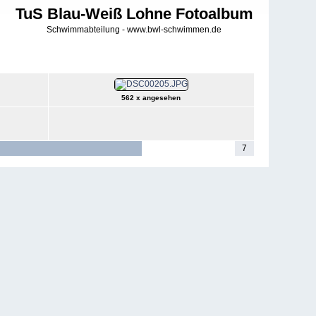
TuS Blau-Weiß Lohne Fotoalbum
Schwimmabteilung - www.bwl-schwimmen.de
562 x angesehen
1
2
3
4
5
6
7