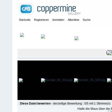
Startseite
Registrieren
Anmelden
Albenliste
Suche
Galerie
>
2006
>
Kreismeisterschaften 2006 kurze Strecke in Barß
Diese Datei bewerten
- derzeitige Bewertung : 5/5 mit 1 Stimme(n)
Halte die Maus über die